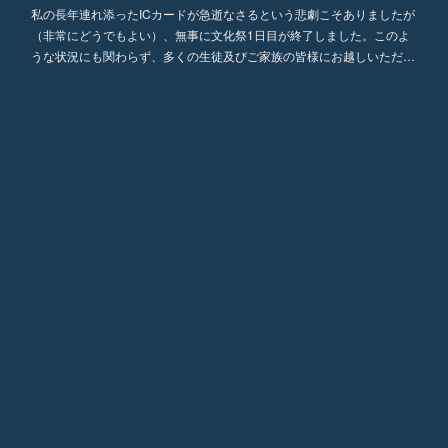
私の長年連れ添ったICカードが急逝なさるという悲劇こそありましたが
（非常にどうでもよい）、無事に文化祭1日目が終了しました。このよ
フォロー
うな状況にも関わらず、多くの生徒及びご家族の皆様にお越しいただ…
2020.10.02 08:21