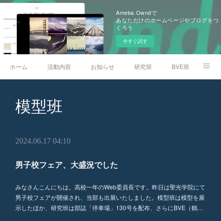
Ameba Owndで
あなただけのホームページやブログをつ
くろう
今すぐ試す
ホーム
活動内容
お知らせ
研究班
BVE班
模型班
部員のひとりごと
文化祭
模型班
停車場アーカイブサイト
ARA Railway Museum
公式Youtube
2024.06.17 04:10
男子校フェア、大盛況でした
みなさんこんにちは。高校一年のWeb委員長です。昨日は聖光学院にて
男子校フェアが開催され、当部も出展いたしました。模型班は模型を展
示したほか、研究班は部誌「停車場」130号を配布、さらにBVE（鶴…