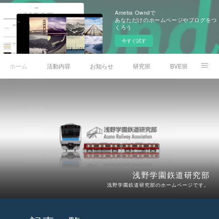
Ameba Owndで
あなただけのホームページやブログをつ
くろう
今すぐ試す
ホーム
活動内容
お知らせ
研究班
BVE班
模型班
部員のひとりごと
文化祭
停車場アーカイブサイト
ARA Railway Museum
公式Youtube
浅野学園鉃道研究部
浅野学園鉃道研究部のホームページです。